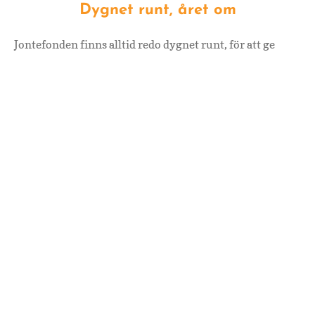
Dygnet runt, året om
Jontefonden finns alltid redo dygnet runt, för att ge
tröst och stöd när det behövs som mest. Sjukdomen
drabbar dock inte bara barnen själva, utan också deras
familjer som kämpar vid deras sida. Vår verksamhet
omfattar därför hela familjen.
Läs mer