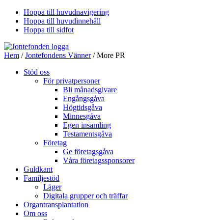
Hoppa till huvudnavigering
Hoppa till huvudinnehåll
Hoppa till sidfot
Hem
/
Jontefondens Vänner
/ More PR
Stöd oss
För privatpersoner
Bli månadsgivare
Engångsgåva
Högtidsgåva
Minnesgåva
Egen insamling
Testamentsgåva
Företag
Ge företagsgåva
Våra företagssponsorer
Guldkant
Familjestöd
Läger
Digitala grupper och träffar
Organtransplantation
Om oss