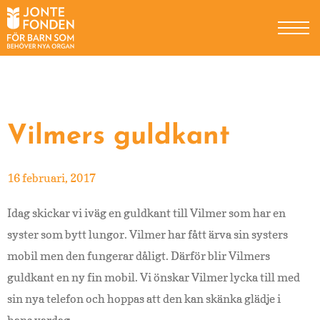
Hoppa
Hoppa
Hoppa
till
till
till
huvudnavigering
huvudinnehåll
sidfot
Bli månadsgivare
Engångsgåva
Egen insamling
Vilmers guldkant
Högtidsgåva
16 februari, 2017
Minnesgåva
Idag skickar vi iväg en guldkant till Vilmer som har en
Testamentsgåva
syster som bytt lungor. Vilmer har fått ärva sin systers
Som företag
mobil men den fungerar dåligt. Därför blir Vilmers
guldkant en ny fin mobil. Vi önskar Vilmer lycka till med
sin nya telefon och hoppas att den kan skänka glädje i