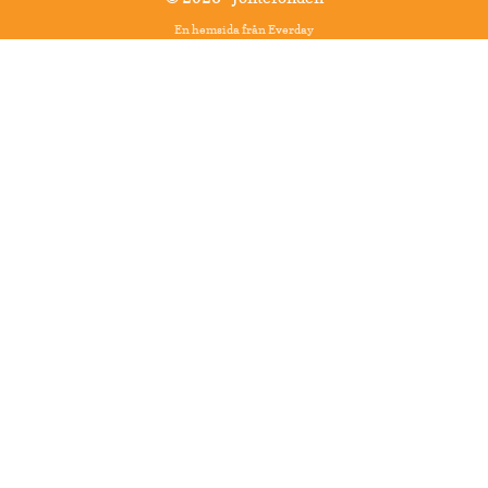
En hemsida från
Everday