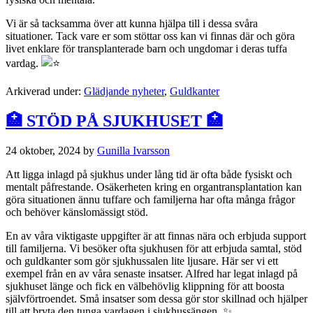
Vi är så tacksamma över att kunna hjälpa till i dessa svåra
situationer. Tack vare er som stöttar oss kan vi finnas där och göra
livet enklare för transplanterade barn och ungdomar i deras tuffa
vardag.
Arkiverad under:
Glädjande nyheter
,
Guldkanter
🏥 STÖD PÅ SJUKHUSET 🏥
24 oktober, 2024
by
Gunilla Ivarsson
Att ligga inlagd på sjukhus under lång tid är ofta både fysiskt och
mentalt påfrestande. Osäkerheten kring en organtransplantation kan
göra situationen ännu tuffare och familjerna har ofta många frågor
och behöver känslomässigt stöd.
En av våra viktigaste uppgifter är att finnas nära och erbjuda support
till familjerna. Vi besöker ofta sjukhusen för att erbjuda samtal, stöd
och guldkanter som gör sjukhussalen lite ljusare. Här ser vi ett
exempel från en av våra senaste insatser. Alfred har legat inlagd på
sjukhuset länge och fick en välbehövlig klippning för att boosta
självförtroendet. Små insatser som dessa gör stor skillnad och hjälper
till att bryta den tunga vardagen i sjukhussängen. ✨