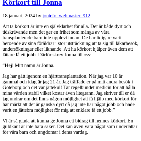
Körkort till Jonna
18 januari, 2024
by
jontefo_webmaster_912
Att ta körkort är inte en självklarhet för alla. Det är både dyrt och
tidskrävande men det ger en frihet som många av våra
transplanterade barn inte upplevt innan. De har tidigare varit
beroende av sina föräldrar i stor utsträckning att ta sig till läkarbesök,
undersökningar eller liknande. Att ha körkort hjälper även dem att
lättare få ett jobb. Därför skrev Jonna till oss:
“Hej! Mitt namn är Jonna.
Jag har gått igenom en hjärttransplantation. När jag var 10 år
gammal och idag är jag 21 år. Jag träffade er på mitt andra besök i
Göteborg och det var jättekul! Tar regelbundet medicin för att hålla
mina värden stabil vilket kostar även litegrann. Jag skriver till er då
jag undrar om det finns någon möjlighet att få hjälp med körkort för
har märkt att det är ganska dyrt då jag inte har något jobb och hade
varit en jättebra möjlighet för mig att enklare få ett jobb.”
Vi är så glada att kunna ge Jonna ett bidrag till hennes körkort. En
guldkant är inte bara saker. Det kan även vara något som underlättar
för våra barn och ungdomar i deras vardag.