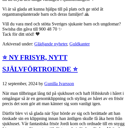
Vi är så glada att kunna hjälpa till på plats och ge stöd åt
organtransplanterade barn och deras familjer! 🙏
Vill du vara med och stötta Sveriges sjukaste barn och ungdomar?
Swisha din gåva till 900 48 70 ✨
Tack för ditt stöd! 🧡
Arkiverad under:
Glädjande nyheter
,
Guldkanter
⭐️ NY FRISYR, NYTT
SJÄLVFÖRTROENDE ⭐️
12 september, 2024
by
Gunilla Ivarsson
När man tillbringat lång tid på sjukhuset och haft Hibiskrub i håret i
omgångar så är en genomklippning och styling av håret av en frisör
precis det som gör att man känner sig som vanligt igen.
Därför blev vi så glada när Sjur hörde av sig och berättade att han
önskade sin en klippning innan han äntligen skulle få åka hem från
sjukhuset. Vår fantastiska frisör Jordi kom och ordnade till en snygg