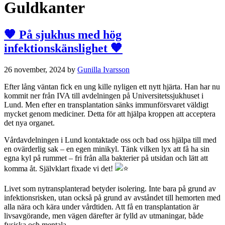
Guldkanter
🧡 På sjukhus med hög
infektionskänslighet 🧡
26 november, 2024
by
Gunilla Ivarsson
Efter lång väntan fick en ung kille nyligen ett nytt hjärta. Han har nu
kommit ner från IVA till avdelningen på Universitetssjukhuset i
Lund. Men efter en transplantation sänks immunförsvaret väldigt
mycket genom mediciner. Detta för att hjälpa kroppen att acceptera
det nya organet.
Vårdavdelningen i Lund kontaktade oss och bad oss hjälpa till med
en ovärderlig sak – en egen minikyl. Tänk vilken lyx att få ha sin
egna kyl på rummet – fri från alla bakterier på utsidan och lätt att
komma åt. Självklart fixade vi det!
Livet som nytransplanterad betyder isolering. Inte bara på grund av
infektionsrisken, utan också på grund av avståndet till hemorten med
alla nära och kära under vårdtiden. Att få en transplantation är
livsavgörande, men vägen därefter är fylld av utmaningar, både
fysiska och mentala.