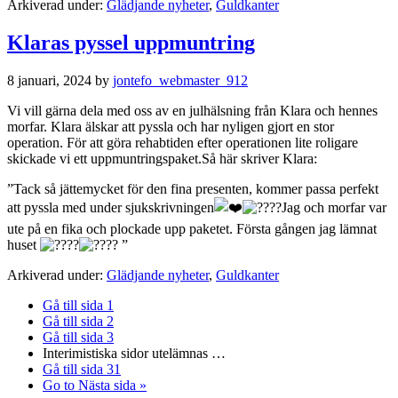
Arkiverad under:
Glädjande nyheter
,
Guldkanter
Klaras pyssel uppmuntring
8 januari, 2024
by
jontefo_webmaster_912
Vi vill gärna dela med oss av en julhälsning från Klara och hennes
morfar. Klara älskar att pyssla och har nyligen gjort en stor
operation. För att göra rehabtiden efter operationen lite roligare
skickade vi ett uppmuntringspaket.Så här skriver Klara:
”Tack så jättemycket för den fina presenten, kommer passa perfekt
att pyssla med under sjukskrivningen
Jag och morfar var
ute på en fika och plockade upp paketet. Första gången jag lämnat
huset
”
Arkiverad under:
Glädjande nyheter
,
Guldkanter
Gå till sida
1
Gå till sida
2
Gå till sida
3
Interimistiska sidor utelämnas
…
Gå till sida
31
Go to
Nästa sida »