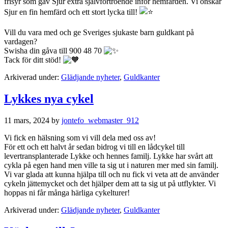
frisyr som gav Sjur extra självförtroende inför
hemfärden. Vi önskar
Sjur en fin hemfärd och ett stort lycka till!
Vill du vara med och ge Sveriges sjukaste barn guldkant på
vardagen?
Swisha din gåva till 900 48 70
Tack för ditt stöd!
Arkiverad under:
Glädjande nyheter
,
Guldkanter
Lykkes nya cykel
11 mars, 2024
by
jontefo_webmaster_912
Vi fick en hälsning som vi vill dela med oss av!
För ett och ett halvt år sedan bidrog vi till en lådcykel till
levertransplanterade Lykke och hennes familj. Lykke har svårt att
cykla på egen hand men ville ta sig ut i naturen mer med sin familj.
Vi var glada att kunna hjälpa till och nu fick vi veta att de använder
cykeln jättemycket och det hjälper dem att ta sig ut på utflykter. Vi
hoppas ni får många härliga cykelturer!
Arkiverad under:
Glädjande nyheter
,
Guldkanter