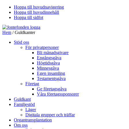
Hoppa till huvudnavigering
Hoppa till huvudinnehåll
Hoppa till sidfot
Hem
/ Guldkanter
Stöd oss
För privatpersoner
Bli månadsgivare
Engångsgåva
Högtidsgåva
Minnesgåva
Egen insamling
Testamentsgåva
Företag
Ge företagsgåva
Våra företagssponsorer
Guldkant
Familjestöd
Läger
Digitala grupper och träffar
Organtransplantation
Om oss