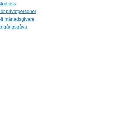
töd oss
ör privatpersoner
li månadsgivare
Engångsgåva
ten till oss via sin mamma. Vi gläds så med er!
 Bastian tycker Jontefonden är bäst (han har trånat efter det spel