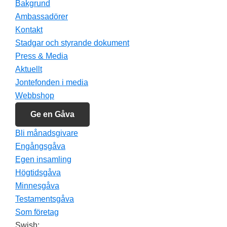
Bakgrund
Ambassadörer
Kontakt
Länkar
Footer
Stadgar och styrande dokument
Press & Media
Stöd oss
Aktuellt
Kontakt
Jontefonden i media
Familjestöd
Webbshop
Om oss
Ge en Gåva
Bli månadsgivare
Engångsgåva
Egen insamling
Högtidsgåva
Minnesgåva
Testamentsgåva
Som företag
Swish: