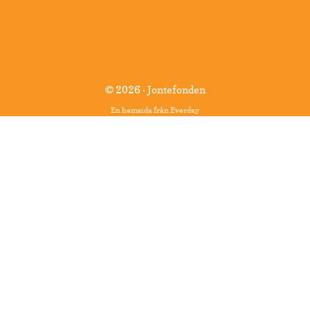
© 2026 · Jontefonden
En hemsida från
Everday