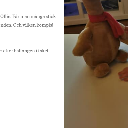
r Ollie. Får man många stick
fonden. Och vilken kompis!
 efter ballongen i taket.