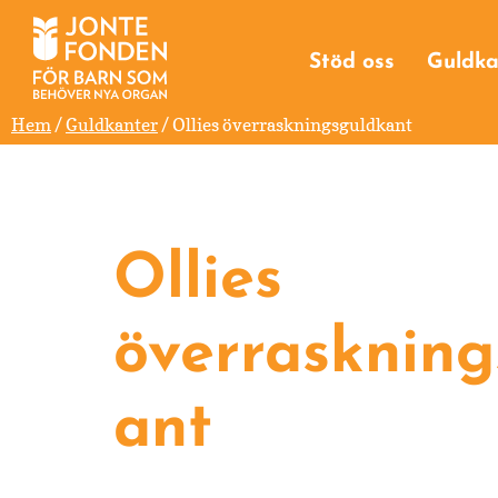
Hoppa
Hoppa
Hoppa
Engångsgåva
till
till
till
Högtidsgåva
Stöd oss
Guldka
huvudnavigering
huvudinnehåll
sidfot
Minnesgåva
Egen insamlin
Hem
/
Guldkanter
/ Ollies överraskningsguldkant
Testamentsgå
Ollies
överraskning
ant