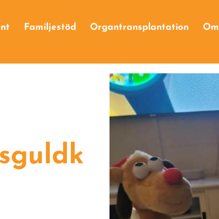
Ge företagsgåva
nt
Familjestöd
Organtransplantation
Om
Våra företagssponsorer
g
va
sguldk