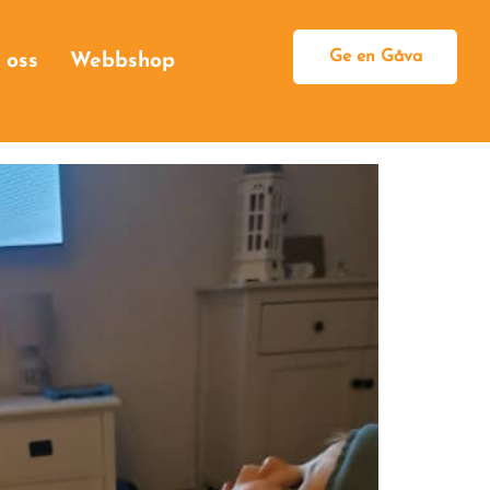
Ge en Gåva
 oss
Webbshop
Bli månadsgivare
Engångsgåva
Egen insamling
Högtidsgåva
Minnesgåva
Testamentsgåva
Som företag