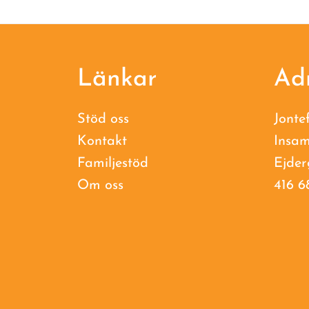
Footer
Länkar
Ad
Stöd oss
Jonte
Kontakt
Insam
Familjestöd
Ejder
Om oss
416 6