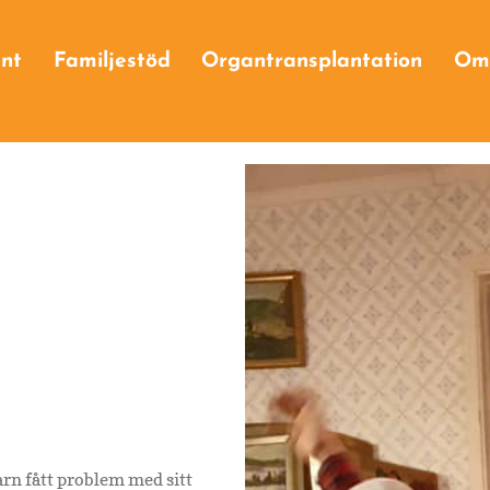
Ge företagsgåva
nt
Familjestöd
Organtransplantation
Om
Våra företagssponsorer
g
va
arn fått problem med sitt