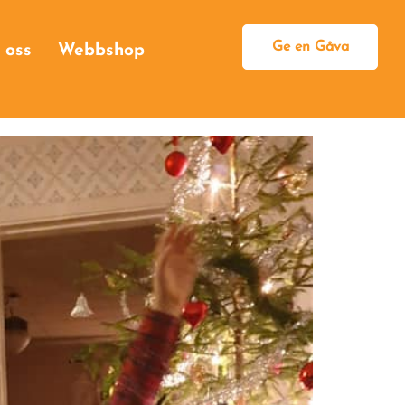
Ge en Gåva
 oss
Webbshop
Bli månadsgivare
Engångsgåva
Egen insamling
Högtidsgåva
Minnesgåva
Testamentsgåva
Som företag