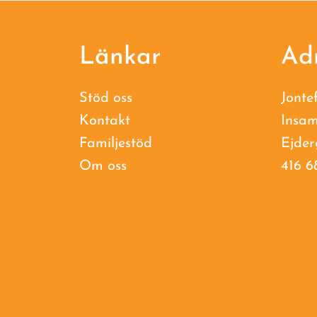
Footer
Länkar
Ad
Stöd oss
Jonte
Kontakt
Insam
Familjestöd
Ejder
Om oss
416 6