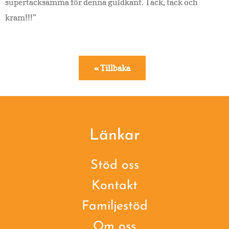
supertacksamma för denna guldkant. Tack, tack och
kram!!!”
« Tillbaka
Footer
Länkar
Stöd oss
Kontakt
Familjestöd
Om oss