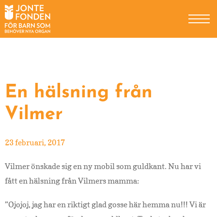
Hoppa
Hoppa
Hoppa
till
till
till
huvudnavigering
huvudinnehåll
sidfot
Bli månadsgivare
Engångsgåva
Egen insamling
En hälsning från
Högtidsgåva
Vilmer
Minnesgåva
23 februari, 2017
Testamentsgåva
Vilmer önskade sig en ny mobil som guldkant. Nu har vi
Som företag
fått en hälsning från Vilmers mamma:
”Ojojoj, jag har en riktigt glad gosse här hemma nu!!! Vi är