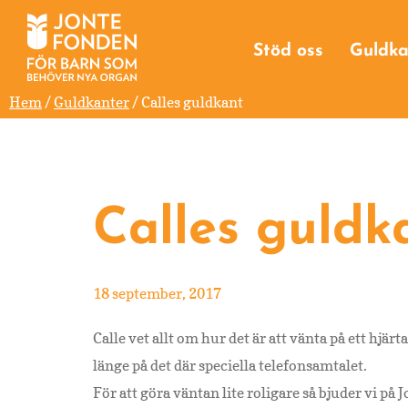
Hoppa
Hoppa
Hoppa
Engångsgåva
till
till
till
Högtidsgåva
Stöd oss
Guldka
huvudnavigering
huvudinnehåll
sidfot
Minnesgåva
Egen insamlin
Hem
/
Guldkanter
/ Calles guldkant
Testamentsgå
Calles guldk
18 september, 2017
Calle vet allt om hur det är att vänta på ett hjär
länge på det där speciella telefonsamtalet.
För att göra väntan lite roligare så bjuder vi på 