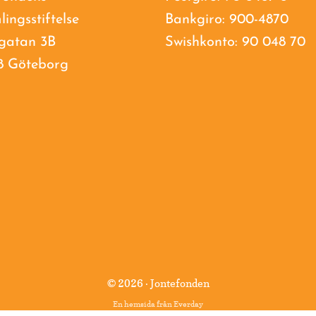
lingsstiftelse
Bankgiro: 900-4870
gatan 3B
Swishkonto: 90 048 70
8 Göteborg
© 2026 · Jontefonden
En hemsida från
Everday