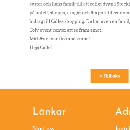
syster och hans familj till ett roligt dygn i Stoc
på hotell, shoppa, umgås och äta gott tillsamman
bidrag till Calles shopping. De har även en fa
Tolv event center att se fram emot.
Må bäste man/kvinna vinna!
Heja Calle!
« Tillbaka
Footer
Länkar
Ad
Stöd oss
Jonte