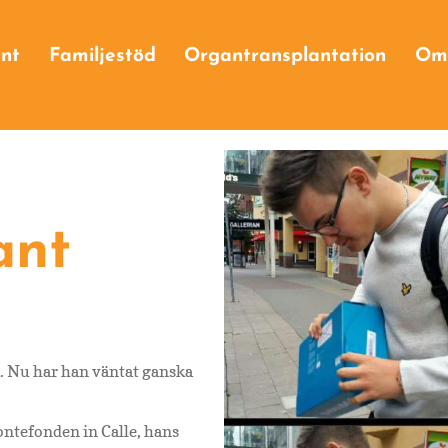
Ge företagsgåva
nt
Familjestöd
Organtransplantation
Om
Våra företagssponsorer
g
va
ant
ta. Nu har han väntat ganska
Jontefonden in Calle, hans