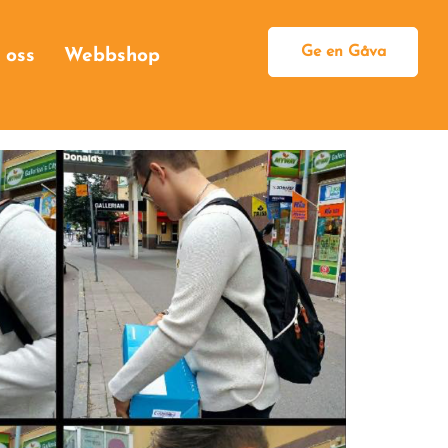
Ge en Gåva
 oss
Webbshop
Bli månadsgivare
Engångsgåva
Egen insamling
Högtidsgåva
Minnesgåva
Testamentsgåva
Som företag