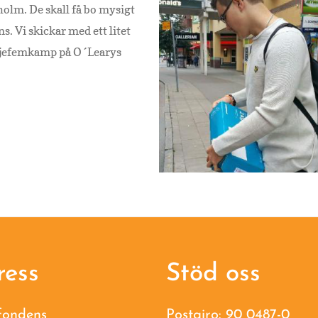
kholm. De skall få bo mysigt
s. Vi skickar med ett litet
miljefemkamp på O´Learys
ress
Stöd oss
fondens
Postgiro: 90 0487-0