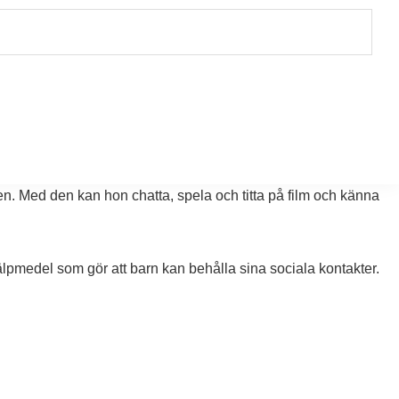
n.
lden under en längre tid. Det är en stor omställning, särskilt när
en. Med den kan hon chatta, spela och titta på film och känna
älpmedel som gör att barn kan behålla sina sociala kontakter.