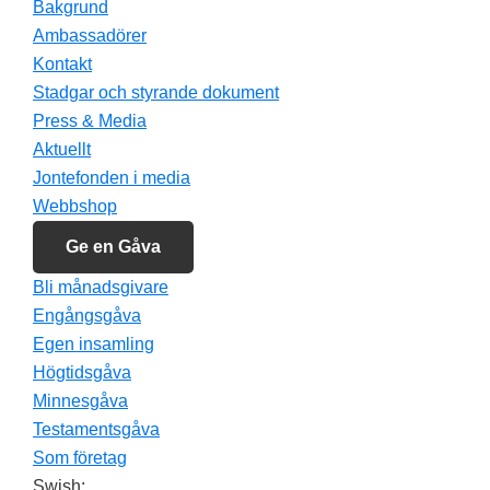
Bakgrund
Ambassadörer
Små ord med stor betydelse.
Kontakt
Stadgar och styrande dokument
Ord som speglar gemenskap, styrka och hopp, för starka mammo
Press & Media
Aktuellt
Vill du vara med och stötta barn som behöver nya organ, deras 
Jontefonden i media
Webbshop
Swisha din gåva till 900 48 70 ✨
Ge en Gåva
Bli månadsgivare
Tack för ditt stöd! 🧡
Engångsgåva
Egen insamling
https://www.jontefonden.se/stod-oss/
Högtidsgåva
Minnesgåva
Testamentsgåva
Arkiverad under:
Glädjande nyheter
Som företag
Swish: