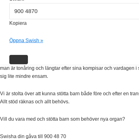
Surfplatta till Izabelle
Kopiera
20 februari, 2026
by
Gunilla Ivarsson
Öppna Swish »
Efter en lång och tuff väntan har Izabelle äntligen fått sin nya 
Efter en organtransplantation är kroppen extra känslig för infekti
man är tonåring och längtar efter sina kompisar och vardagen i 
sig lite mindre ensam.
Vi är stolta över att kunna stötta barn både före och efter en t
Allt stöd räknas och allt behövs.
Vill du vara med och stötta barn som behöver nya organ?
Swisha din gåva till 900 48 70