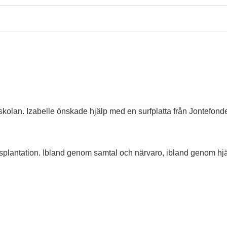
lever, en livsavgörande gåva som betyder en ny chans för framtide
oner, vilket innebär att Izabelle behöver vara isolerad från omvär
skolan. Izabelle önskade hjälp med en surfplatta från Jontefond
ransplantation. Ibland genom samtal och närvaro, ibland genom hj