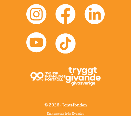
© 2026 · Jontefonden
En hemsida från
Everday