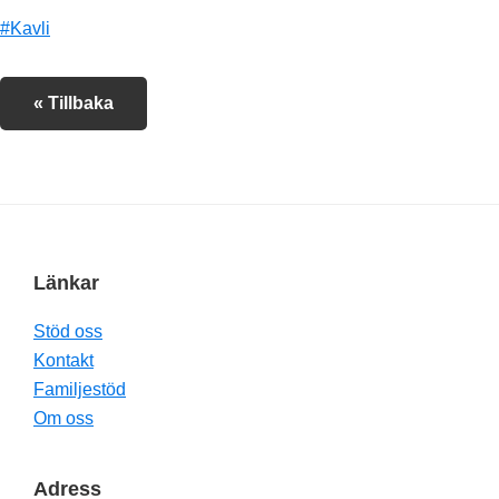
#Kavli
« Tillbaka
Footer
Länkar
Stöd oss
Kontakt
Familjestöd
Om oss
Adress