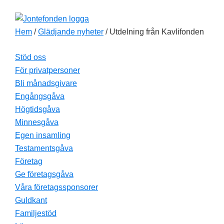
Hoppa
Hoppa
Hoppa
till
till
till
Hem
/
Glädjande nyheter
/ Utdelning från Kavlifonden
huvudnavigering
huvudinnehåll
sidfot
Stöd oss
För privatpersoner
Bli månadsgivare
Engångsgåva
Högtidsgåva
Minnesgåva
Egen insamling
Testamentsgåva
Företag
Ge företagsgåva
Våra företagssponsorer
Guldkant
Familjestöd