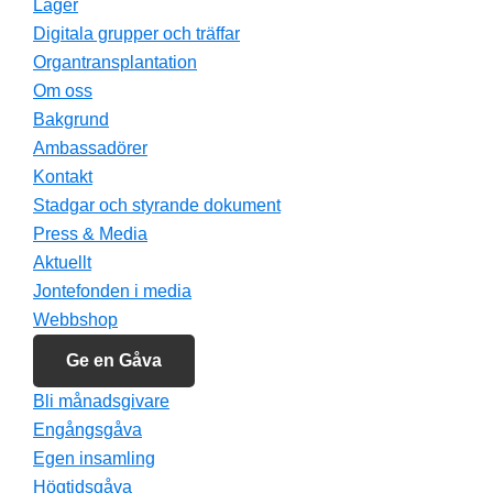
Läger
Digitala grupper och träffar
Organtransplantation
Om oss
Bakgrund
Ambassadörer
Kontakt
Stadgar och styrande dokument
Press & Media
Aktuellt
Jontefonden i media
Webbshop
Ge en Gåva
Bli månadsgivare
Engångsgåva
Egen insamling
Högtidsgåva