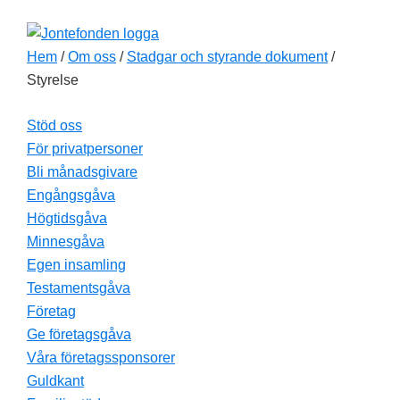
Hoppa
Hoppa
Hoppa
till
till
till
Hem
/
Om oss
/
Stadgar och styrande dokument
/
huvudnavigering
huvudinnehåll
sidfot
Styrelse
Stöd oss
För privatpersoner
Bli månadsgivare
Engångsgåva
Högtidsgåva
Minnesgåva
Egen insamling
Testamentsgåva
Företag
Ge företagsgåva
Våra företagssponsorer
Guldkant