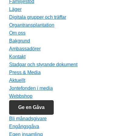
Familjestöd
Läger
Digitala grupper och träffar
Organtransplantation
Om oss
Bakgrund
Ambassadörer
Kontakt
Stadgar och styrande dokument
Press & Media
Aktuellt
Jontefonden i media
Webbshop
Ge en Gåva
Bli månadsgivare
Engångsgåva
Egen insamling