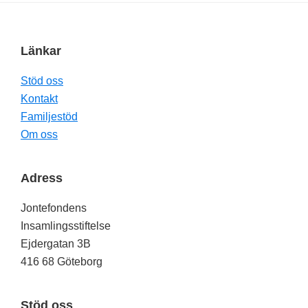
Länkar
Footer
Stöd oss
Kontakt
Familjestöd
Om oss
Adress
Jontefondens
Insamlingsstiftelse
Ejdergatan 3B
416 68 Göteborg
Stöd oss