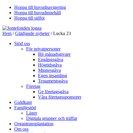
Hoppa till huvudnavigering
Hoppa till huvudinnehåll
Hoppa till sidfot
Hem
/
Glädjande nyheter
/ Lucka 23
Stöd oss
För privatpersoner
Bli månadsgivare
Engångsgåva
Högtidsgåva
Minnesgåva
Egen insamling
Testamentsgåva
Företag
Ge företagsgåva
Våra företagssponsorer
Guldkant
Familjestöd
Läger
Digitala grupper och träffar
Organtransplantation
Om oss