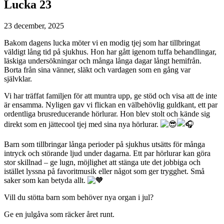
Lucka 23
23 december, 2025
Bakom dagens lucka möter vi en modig tjej som har tillbringat
väldigt lång tid på sjukhus. Hon har gått igenom tuffa behandlingar,
läskiga undersökningar och många långa dagar långt hemifrån.
Borta från sina vänner, släkt och vardagen som en gång var
självklar.
Vi har träffat familjen för att muntra upp, ge stöd och visa att de inte
är ensamma. Nyligen gav vi flickan en välbehövlig guldkant, ett par
ordentliga brusreducerande hörlurar. Hon blev stolt och kände sig
direkt som en jättecool tjej med sina nya hörlurar.
Barn som tillbringar långa perioder på sjukhus utsätts för många
intryck och störande ljud under dagarna. Ett par hörlurar kan göra
stor skillnad – ge lugn, möjlighet att stänga ute det jobbiga och
istället lyssna på favoritmusik eller något som ger trygghet. Små
saker som kan betyda allt.
Vill du stötta barn som behöver nya organ i jul?
Ge en julgåva som räcker året runt.