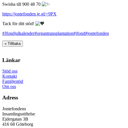
Swisha till 900 48 70
https://jontefonden.je.gl/=9PX
Tack för ditt stöd!
#Jfondjulkalender
#organtransplantation
#jfond
#jontefonden
« Tillbaka
Footer
Länkar
Stöd oss
Kontakt
Familjestöd
Om oss
Adress
Jontefondens
Insamlingsstiftelse
Ejdergatan 3B
416 68 Göteborg