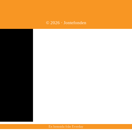
© 2026 · Jontefonden
En hemsida från
Everday