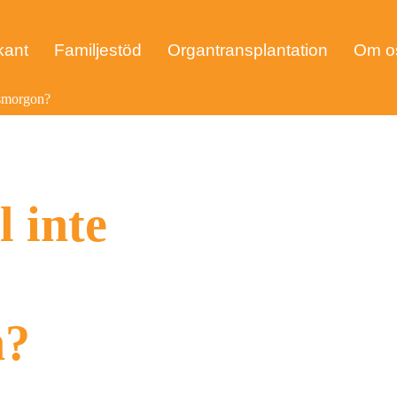
Ge företagsgåva
kant
Familjestöd
Organtransplantation
Om o
Våra företagssponsorer
ng
tsmorgon?
va
 inte
n?