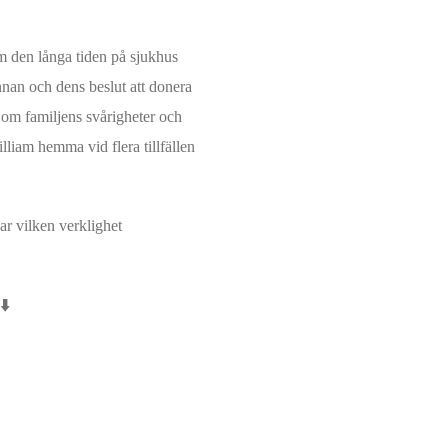
m den långa tiden på sjukhus
nnan och dens beslut att donera
om familjens svårigheter och
liam hemma vid flera tillfällen
ar vilken verklighet
⬇️