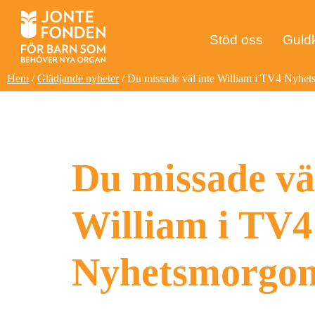
Engångsgåva
Hoppa
Hoppa
Hoppa
till
till
till
Högtidsgåva
Stöd oss
Guld
huvudnavigering
huvudinnehåll
sidfot
Minnesgåva
Egen insamli
Hem
/
Glädjande nyheter
/ Du missade väl inte William i TV4 Nyhe
Testamentsgå
Du missade väl
William i TV4
Nyhetsmorgo