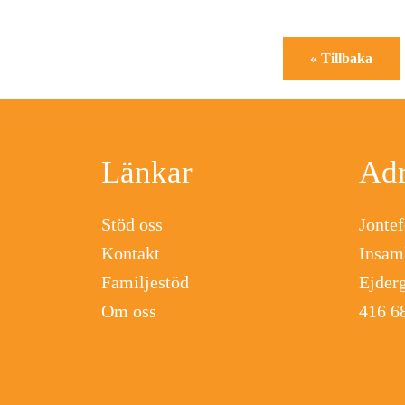
« Tillbaka
Footer
Länkar
Adr
Stöd oss
Jonte
Kontakt
Insaml
Familjestöd
Ejder
Om oss
416 6