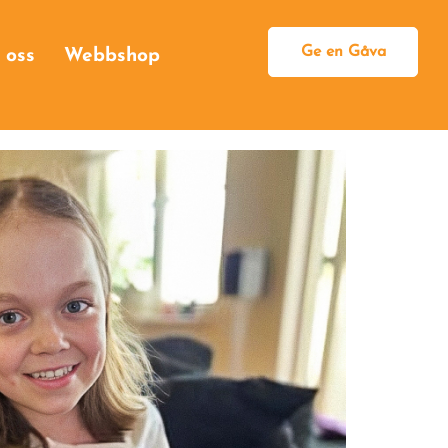
Ge en Gåva
 oss
Webbshop
Bli månadsgivare
Engångsgåva
Egen insamling
Högtidsgåva
Minnesgåva
Testamentsgåva
Som företag