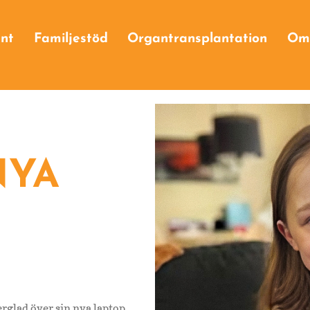
Ge företagsgåva
nt
Familjestöd
Organtransplantation
Om
Våra företagssponsorer
g
va
NYA
erglad över sin nya laptop