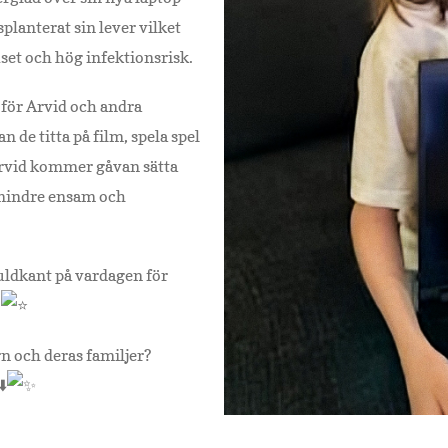
splanterat sin lever vilket
set och hög infektionsrisk.
 för Arvid och andra
de titta på film, spela spel
Arvid kommer gåvan sätta
mindre ensam och
guldkant på vardagen för
.
rn och deras familjer?