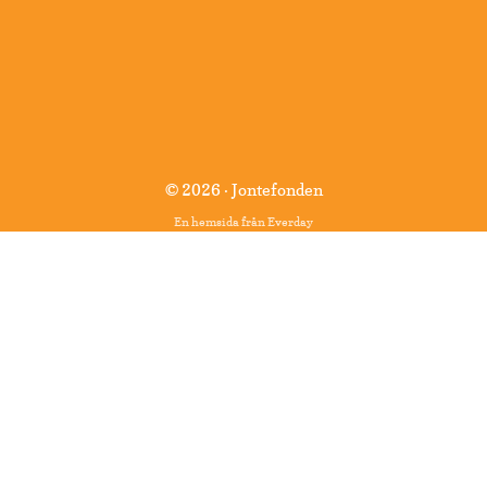
© 2026 · Jontefonden
En hemsida från
Everday