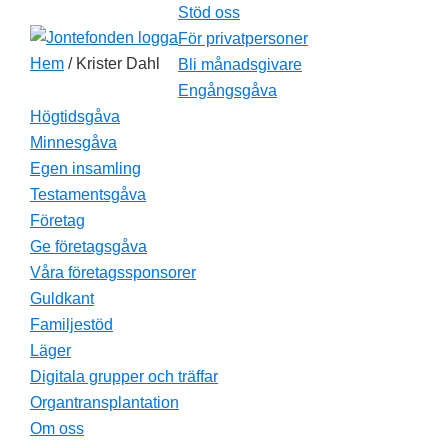
Hoppa
Hoppa
Hoppa
Stöd oss
till
till
till
För privatpersoner
Hem
/ Krister Dahl
huvudnavigering
huvudinnehåll
sidfot
Bli månadsgivare
Engångsgåva
Högtidsgåva
Minnesgåva
Egen insamling
Testamentsgåva
Företag
Ge företagsgåva
Våra företagssponsorer
Guldkant
Familjestöd
Läger
Digitala grupper och träffar
Organtransplantation
Om oss