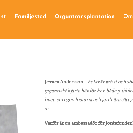
Ge företagsgåva
nt
Familjestöd
Organtransplantation
Om
Våra företagssponsorer
g
va
Jessica Andersson
–
Folkkär artist och s
gigantiskt hjärta hänför hon både publik
livet, sin egen historia och jordnära sät
är.
Varför är du ambassadör för Jontefonden