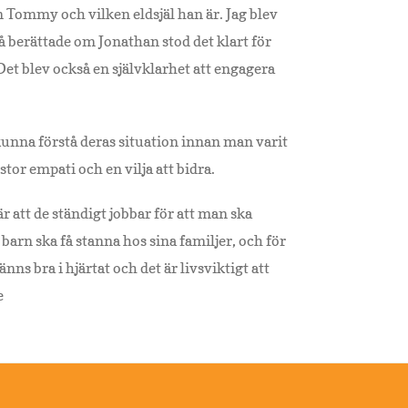
m Tommy och vilken eldsjäl han är. Jag blev
å berättade om Jonathan stod det klart för
et blev också en självklarhet att engagera
kunna förstå deras situation innan man varit
or empati och en vilja att bidra.
r att de ständigt jobbar för att man ska
 barn ska få stanna hos sina familjer, och för
änns bra i hjärtat och det är livsviktigt att
e