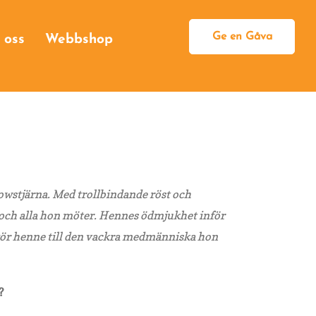
Ge en Gåva
 oss
Webbshop
Bli månadsgivare
Engångsgåva
Egen insamling
Högtidsgåva
Minnesgåva
Testamentsgåva
Som företag
howstjärna. Med trollbindande röst och
 och alla hon möter. Hennes ödmjukhet inför
t gör henne till den vackra medmänniska hon
?