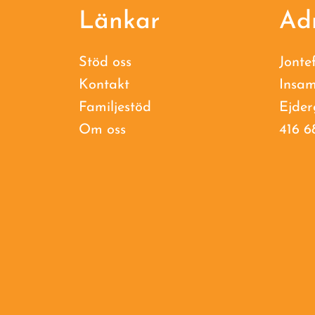
Footer
Länkar
Ad
Stöd oss
Jonte
Kontakt
Insam
Familjestöd
Ejder
Om oss
416 6